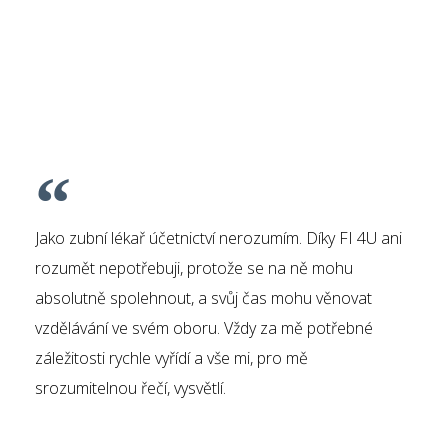
 po
Jako zubní lékař účetnictví nerozumím. Díky FI 4U ani
S 
rozumět nepotřebuji, protože se na ně mohu
na
absolutně spolehnout, a svůj čas mohu věnovat
do
esy
vzdělávání ve svém oboru. Vždy za mě potřebné
sa
em
záležitosti rychle vyřídí a vše mi, pro mě
při
ž
srozumitelnou řečí, vysvětlí.
vy
po