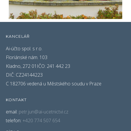
KANCELÁŘ
Ai-účto spol. s r.o.
Floriánské nám. 103
Kladno, 272 01IČO: 241 442 23
DIČ: CZ24144223
C 182706 vedená u Městského soudu v Praze
KONTAKT
email:
petr.jun@ai-ucetnictvi.cz
telefon:
+420 774 507 654