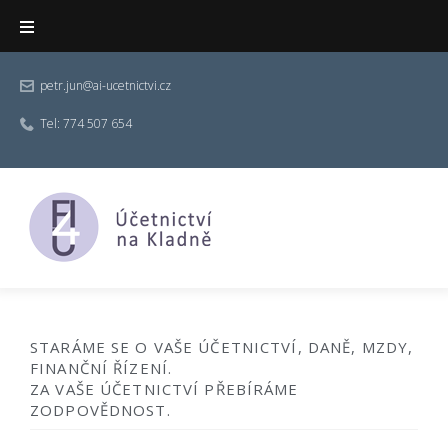
petr.jun@ai-ucetnictvi.cz
Tel:
774 507 654
STARÁME SE O VAŠE ÚČETNICTVÍ, DANĚ, MZDY,
FINANČNÍ ŘÍZENÍ.
ZA VAŠE ÚČETNICTVÍ PŘEBÍRÁME
ZODPOVĚDNOST.