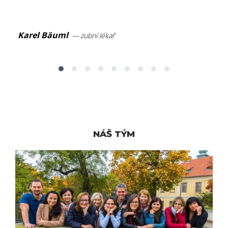
Karel Bäuml
Ka
zubní lékař
NÁŠ TÝM